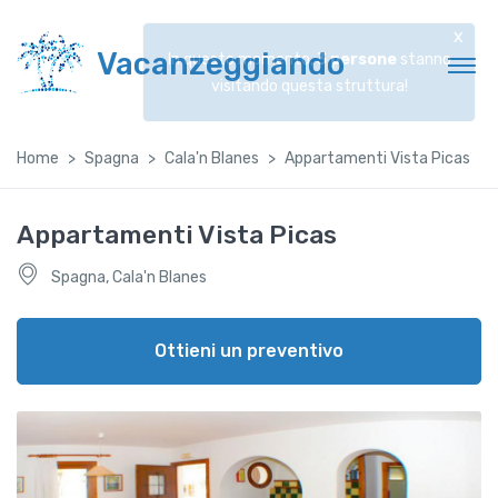
x
Vacanzeggiando
In questo momento,
3
persone
stanno
visitando questa struttura!
Home
Spagna
Cala'n Blanes
Appartamenti Vista Picas
Appartamenti Vista Picas
Spagna, Cala'n Blanes
Ottieni un preventivo