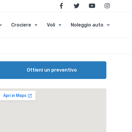
x
In questo momento,
2
persone
stanno
visitando questa struttura!
Crociere
Voli
Noleggio auto
Ottieni un preventivo