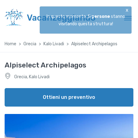
x
Vacanzeggiando
In questo momento,
5
persone
stanno
visitando questa struttura!
Home
Grecia
Kalo Livadi
Alpiselect Archipelagos
Alpiselect Archipelagos
Grecia, Kalo Livadi
Ottieni un preventivo