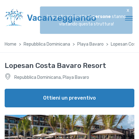
x
Vacanzeggiando
In questo momento,
5
persone
stanno
visitando questa struttura!
Home
Repubblica Dominicana
Playa Bavaro
Lopesan Cost
Lopesan Costa Bavaro Resort
Repubblica Dominicana, Playa Bavaro
Ottieni un preventivo