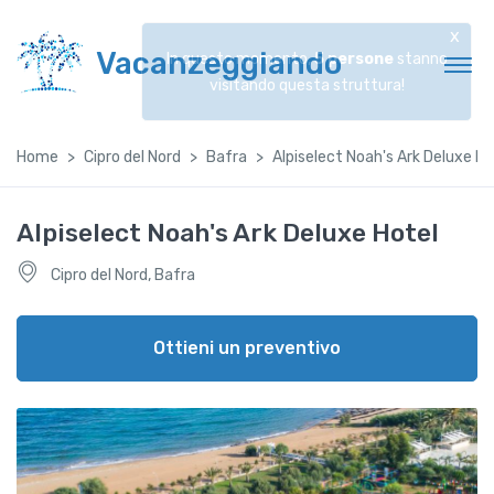
x
Vacanzeggiando
In questo momento,
5
persone
stanno
visitando questa struttura!
Home
Cipro del Nord
Bafra
Alpiselect Noah's Ark Deluxe Ho
Alpiselect Noah's Ark Deluxe Hotel
Cipro del Nord, Bafra
Ottieni un preventivo