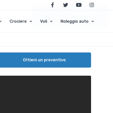
x
In questo momento,
2
persone
stanno
visitando questa struttura!
Crociere
Voli
Noleggio auto
Ottieni un preventivo