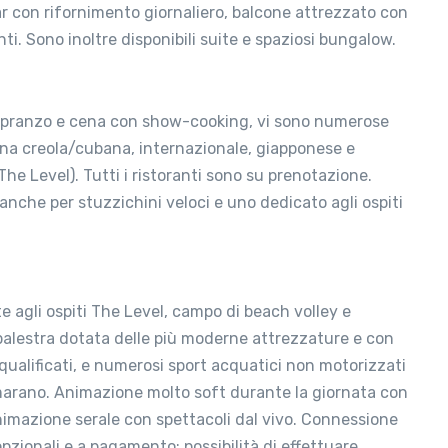
bar con rifornimento giornaliero, balcone attrezzato con
ti. Sono inoltre disponibili suite e spaziosi bungalow.
ne, pranzo e cena con show-cooking, vi sono numerose
cucina creola/cubana, internazionale, giapponese e
he Level). Tutti i ristoranti sono su prenotazione.
nche per stuzzichini veloci e uno dedicato agli ospiti
vate agli ospiti The Level, campo di beach volley e
 palestra dotata delle più moderne attrezzature e con
ri qualificati, e numerosi sport acquatici non motorizzati
amarano. Animazione molto soft durante la giornata con
 Animazione serale con spettacoli dal vivo. Connessione
 opzionali e a pagamento: possibilità di effettuare