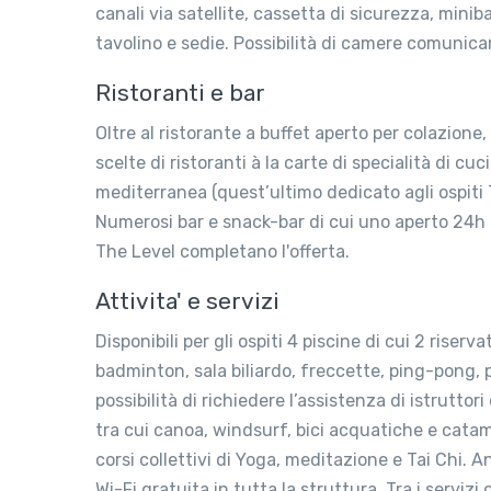
canali via satellite, cassetta di sicurezza, mini
tavolino e sedie. Possibilità di camere comunican
Ristoranti e bar
Oltre al ristorante a buffet aperto per colazio
scelte di ristoranti à la carte di specialità di 
mediterranea (quest’ultimo dedicato agli ospiti T
Numerosi bar e snack-bar di cui uno aperto 24h a
The Level completano l'offerta.
Attivita' e servizi
Disponibili per gli ospiti 4 piscine di cui 2 riser
badminton, sala biliardo, freccette, ping-pong,
possibilità di richiedere l’assistenza di istrutto
tra cui canoa, windsurf, bici acquatiche e cat
corsi collettivi di Yoga, meditazione e Tai Chi.
Wi-Fi gratuita in tutta la struttura. Tra i servizi