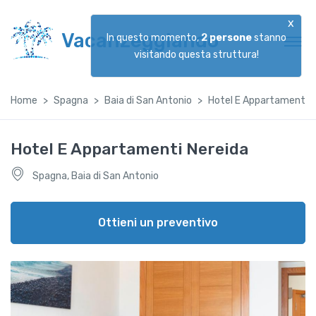
x
Vacanzeggiando
In questo momento,
2
persone
stanno
visitando questa struttura!
Home
Spagna
Baia di San Antonio
Hotel E Appartamenti N
Hotel E Appartamenti Nereida
Spagna, Baia di San Antonio
Ottieni un preventivo