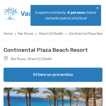
x
Vacanzeggiando
In questo momento,
4
persone
stanno
visitando questa struttura!
Home
Mar Rosso
Sharm El Sheikh
Continental Plaza Beac
Continental Plaza Beach Resort
Mar Rosso, Sharm El Sheikh
Ottieni un preventivo