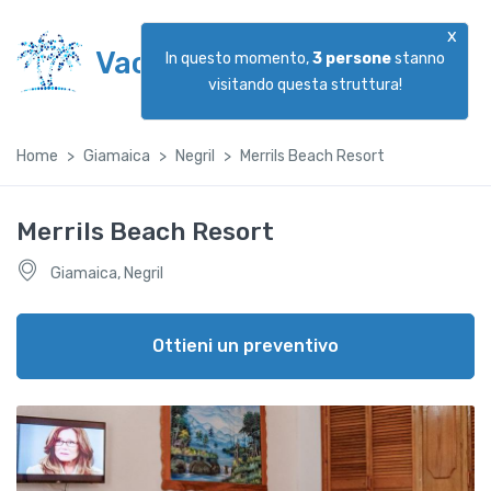
x
Vacanzeggiando
In questo momento,
3
persone
stanno
visitando questa struttura!
Home
Giamaica
Negril
Merrils Beach Resort
Merrils Beach Resort
Giamaica, Negril
Ottieni un preventivo